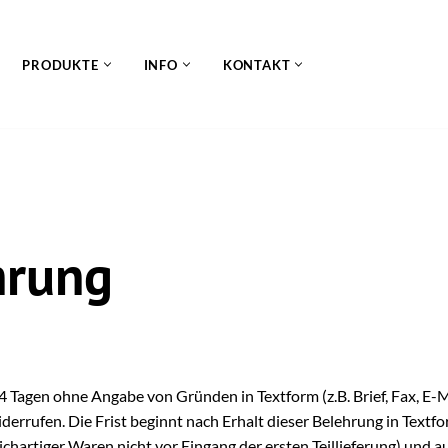
PRODUKTE
INFO
KONTAKT
hrung
 Tagen ohne Angabe von Gründen in Textform (z.B. Brief, Fax, E-M
errufen. Die Frist beginnt nach Erhalt dieser Belehrung in Textf
hartiger Waren nicht vor Eingang der ersten Teillieferung) und au