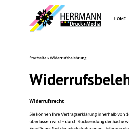
Zum
HOME
Inhalt
springen
Startseite
»
Widerrufsbelehrung
Widerrufsbele
Widerrufsrecht
Sie können Ihre Vertragserklärung innerhalb von 14
überlassen wird – durch Rücksendung der Sache wid
Empfänger (bei der wiederkehrenden Lieferung gleic