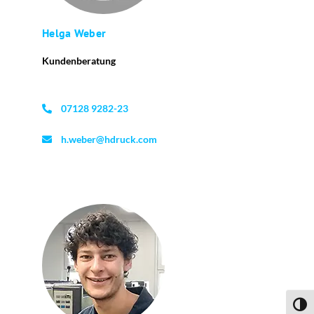
Helga Weber
Kundenberatung
07128 9282-23
h.weber@hdruck.com
Umsch