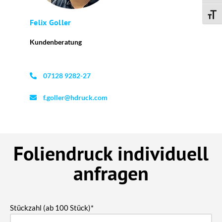
Schri
Felix Goller
Kundenberatung
07128 9282-27
f.goller@hdruck.com
Foliendruck individuell
anfragen
Stückzahl (ab 100 Stück)*