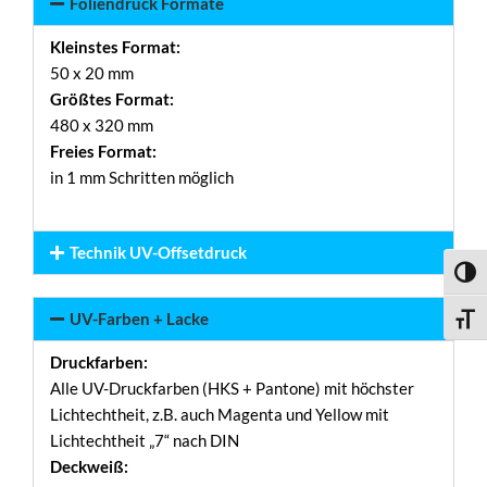
Foliendruck Formate
Kleinstes Format:
50 x 20 mm
Größtes Format:
480 x 320 mm
Freies Format:
in 1 mm Schritten möglich
Technik UV-Offsetdruck
Umsch
UV-Farben + Lacke
Schri
Druckfarben:
Alle UV-Druckfarben (HKS + Pantone) mit höchster
Lichtechtheit, z.B. auch Magenta und Yellow mit
Lichtechtheit „7“ nach DIN
Deckweiß: