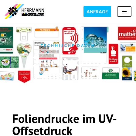
ANFRAGE
Zum
Inhalt
springen
TECHNISCHE DATEN
Drucktechnik
Foliendruck
Foliendrucke im UV-
Offsetdruck