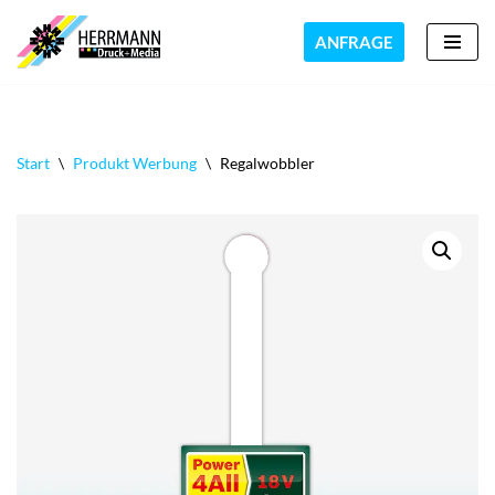
ANFRAGE
Zum
Inhalt
springen
Start
\
Produkt Werbung
\
Regalwobbler