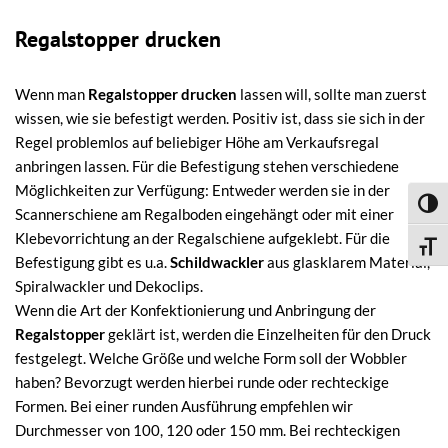
Regalstopper drucken
Wenn man
Regalstopper drucken
lassen will, sollte man zuerst
wissen, wie sie befestigt werden. Positiv ist, dass sie sich in der
Regel problemlos auf beliebiger Höhe am Verkaufsregal
anbringen lassen. Für die Befestigung stehen verschiedene
Möglichkeiten zur Verfügung: Entweder werden sie in der
Umsch
Scannerschiene am Regalboden eingehängt oder mit einer
Klebevorrichtung an der Regalschiene aufgeklebt. Für die
Schri
Befestigung gibt es u.a.
Schildwackler
aus glasklarem Material,
Spiralwackler und Dekoclips.
Wenn die Art der Konfektionierung und Anbringung der
Regalstopper
geklärt ist, werden die Einzelheiten für den Druck
festgelegt. Welche Größe und welche Form soll der Wobbler
haben? Bevorzugt werden hierbei runde oder rechteckige
Formen. Bei einer runden Ausführung empfehlen wir
Durchmesser von 100, 120 oder 150 mm. Bei rechteckigen